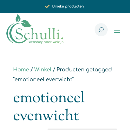
Unieke producten
Synergistische werking
Met zorg voor u geselecteerd
Home
/
Winkel
/ Producten getagged
“emotioneel evenwicht”
emotioneel
evenwicht