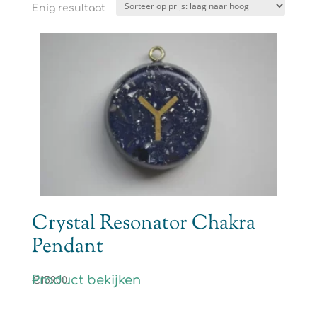
Enig resultaat
Crystal Resonator Chakra
Pendant
Product bekijken
€
159.00