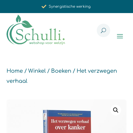
Synergistische werking
Met zorg voor u geselecteerd
Home
/
Winkel
/
Boeken
/ Het verzwegen
verhaal