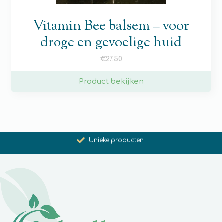
Vitamin Bee balsem – voor
droge en gevoelige huid
€
27.50
Product bekijken
Bevordering van gezondheid en welzijn
Unieke producten
Synergistische werking
Met zorg voor u geselecteerd