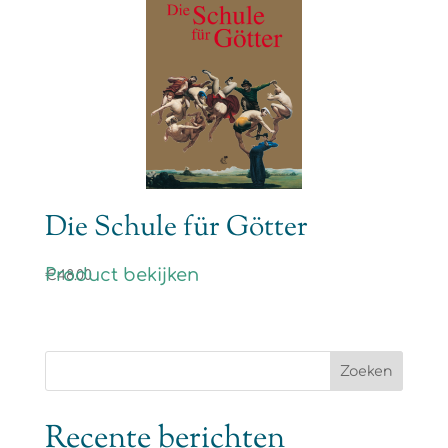
Die Schule für Götter
Product bekijken
€
48.00
Recente berichten