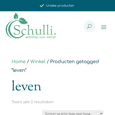
Unieke producten
Synergistische werking
Met zorg voor u geselecteerd
Home
/
Winkel
/ Producten getagged
“leven”
leven
Gesorteerd
Toont alle 2 resultaten
op