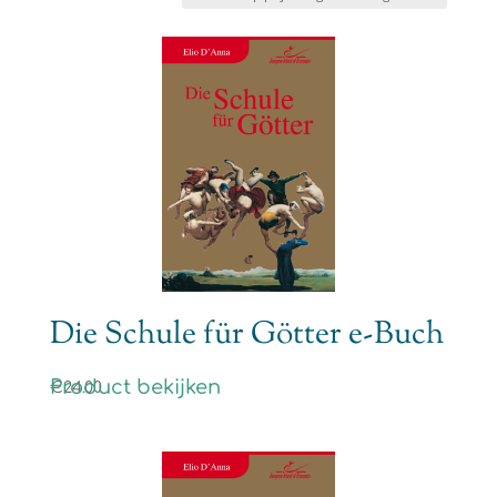
prijs:
laag
naar
hoog
Die Schule für Götter e-Buch
Product bekijken
€
24.00