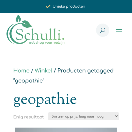
Unieke producten
Synergistische werking
Met zorg voor u geselecteerd
Home
/
Winkel
/ Producten getagged
“geopathie”
geopathie
Enig resultaat