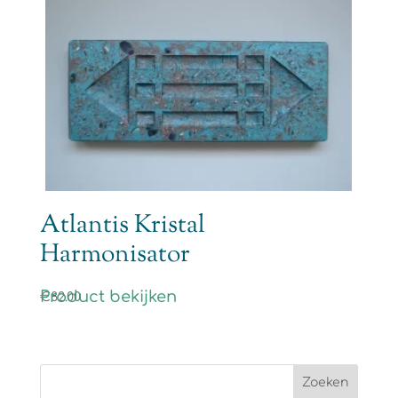
Atlantis Kristal
Harmonisator
Product bekijken
€
82.00