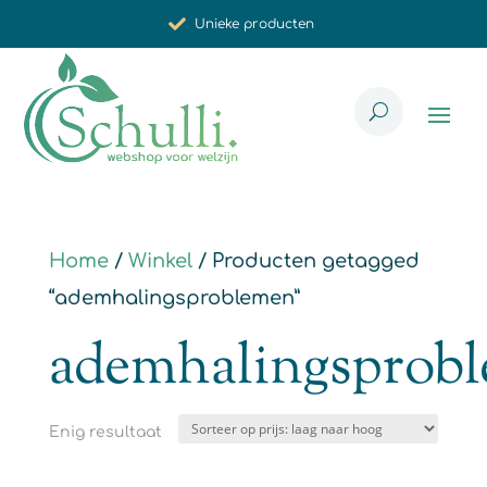
Unieke producten
Synergistische werking
Met zorg voor u geselecteerd
Home
/
Winkel
/ Producten getagged
“ademhalingsproblemen”
ademhalingsprob
Enig resultaat