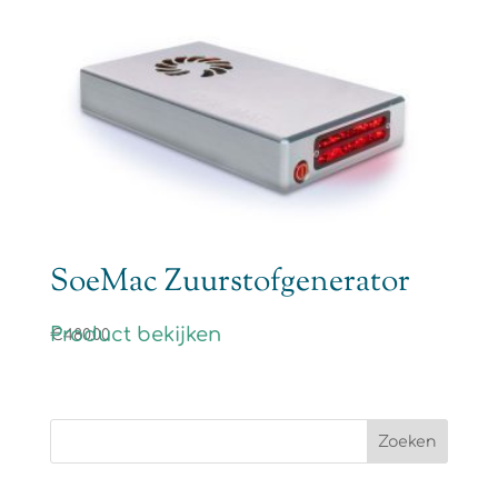
SoeMac Zuurstofgenerator
Product bekijken
€
480.00