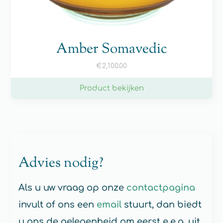
Amber Somavedic
€
2,100.00
Product bekijken
Advies nodig?
Als u uw vraag op onze
contactpagina
invult of ons een
email
stuurt, dan biedt
u ons de gelegenheid om eerst e.e.a. uit