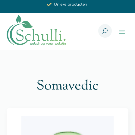
Synergistische werking
Met zorg voor u geselecteerd
Somavedic